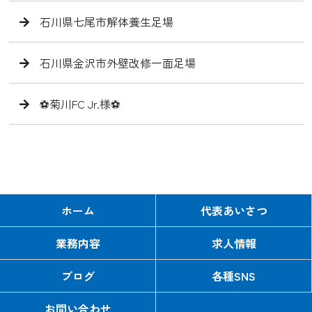
石川県七尾市解体養生足場
石川県金沢市外壁改修一面足場
⚽️菊川FC Jr.様⚽️
ホーム
代表あいさつ
業務内容
求人情報
ブログ
各種SNS
お問い合わせ