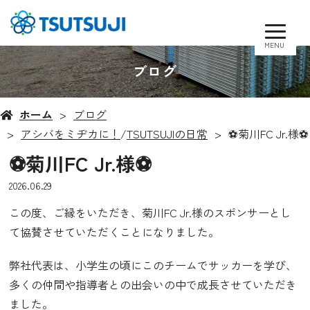
MENU
ブログ
ホーム
ブログ
アシバをミヂカに！
/
TSUTSUJIの日常
⚽️菊川FC Jr.様⚽️
⚽️菊川FC Jr.様⚽️
2026.06.29
この度、ご縁をいただき、菊川FC Jr.様のスポンサーとし
て協賛させていただくことになりました。
弊社代表は、小学生の頃にこのチームでサッカーを学び、
多くの仲間や指導者との出会いの中で成長させていただき
ました。