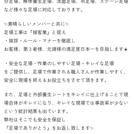
分足場、解体養生足場、法面足場、吊足場、ステージ足場
など様々な足場に対応しております。
✨素晴らしいメンバーと共に✨
足場工事は『接客業』と捉え
・挨拶・ルール・マナーを徹底し
お客様、第３者様、元請様の満足度日本一を目指します☀️
・安全な足場・作業のしやすい足場・キレイな足場
をご提供し、足場で作業される職人さんが作業しやすく、
安全に現場を終えるお役立ちをさせて頂きます。
また、足場と外部養生シートをキレイに仕上げることで現
場自体がキレイになり、キレイな現場では事故率が少ない
という統計結果も出ています。
弊社はそこでも安全を保証し
『足場でありがとう』をお返し致します✨