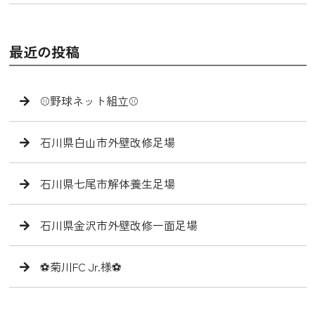
最近の投稿
⚾️野球ネット組立⚾️
石川県白山市外壁改修足場
石川県七尾市解体養生足場
石川県金沢市外壁改修一面足場
⚽️菊川FC Jr.様⚽️