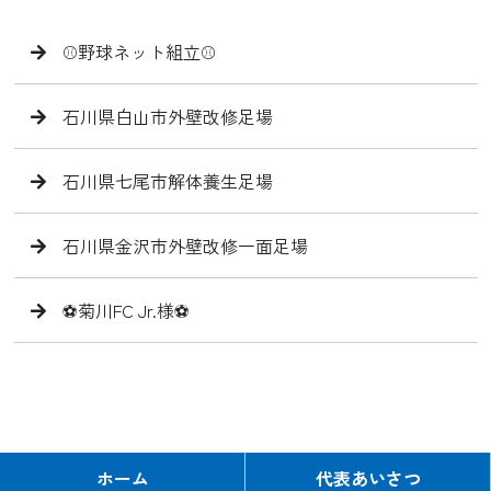
⚾️野球ネット組立⚾️
石川県白山市外壁改修足場
石川県七尾市解体養生足場
石川県金沢市外壁改修一面足場
⚽️菊川FC Jr.様⚽️
ホーム
代表あいさつ