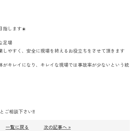
指します☀️
な足場
業しやすく、安全に現場を終えるお役立ちをさせて頂きます
体がキレイになり、キレイな現場では事故率が少ないという統
とご相談下さい‼️
一覧に戻る
次の記事へ »