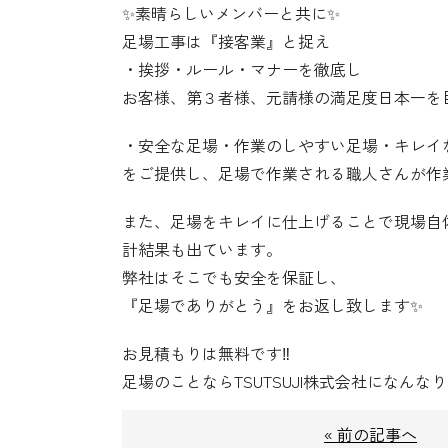
✨素晴らしいメンバーと共に✨
足場工事は『接客業』と捉え
・挨拶・ルール・マナーを徹底し
お客様、第３者様、元請様の満足度日本一を目
・安全な足場・作業のしやすい足場・キレイ
をご提供し、足場で作業される職人さんが作
また、足場をキレイに仕上げることで現場自
計結果も出ています。
弊社はそこでも安全を保証し、
『足場でありがとう』をお返し致します✨
お見積もりは無料です‼️
足場のことならTSUTSUJI株式会社になんなり
« 前の記事へ