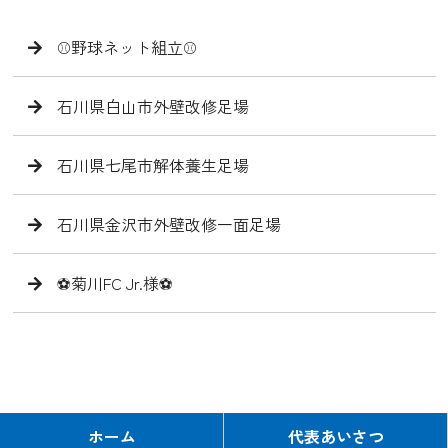
⚾️野球ネット組立⚾️
石川県白山市外壁改修足場
石川県七尾市解体養生足場
石川県金沢市外壁改修一面足場
⚽️菊川FC Jr.様⚽️
ホーム
代表あいさつ