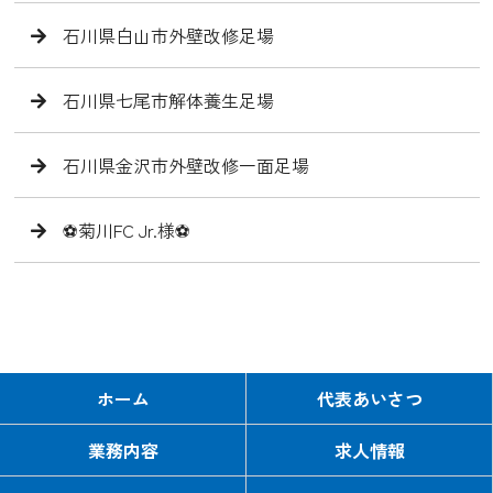
石川県白山市外壁改修足場
石川県七尾市解体養生足場
石川県金沢市外壁改修一面足場
⚽️菊川FC Jr.様⚽️
ホーム
代表あいさつ
業務内容
求人情報