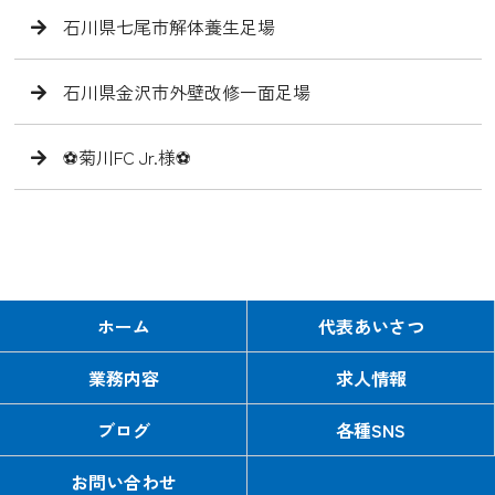
石川県七尾市解体養生足場
石川県金沢市外壁改修一面足場
⚽️菊川FC Jr.様⚽️
ホーム
代表あいさつ
業務内容
求人情報
ブログ
各種SNS
お問い合わせ