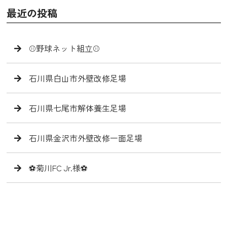
最近の投稿
⚾️野球ネット組立⚾️
石川県白山市外壁改修足場
石川県七尾市解体養生足場
石川県金沢市外壁改修一面足場
⚽️菊川FC Jr.様⚽️