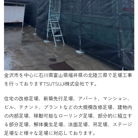
金沢市を中心に石川県富山県福井県の北陸三県で足場工事
を行っておりますTSUTSUJI株式会社です。
住宅の改修足場、新築先行足場、アパート、マンション、
ビル、テナント、プラントなどの大規模改修足場、建物内
の内部足場、移動可能なローリング足場、部分的に組立す
る部分足場、解体養生足場、法面足場、吊足場、ステージ
足場など様々な足場に対応しております。