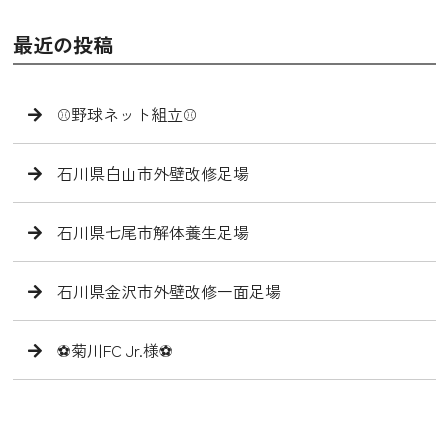
最近の投稿
⚾️野球ネット組立⚾️
石川県白山市外壁改修足場
石川県七尾市解体養生足場
石川県金沢市外壁改修一面足場
⚽️菊川FC Jr.様⚽️