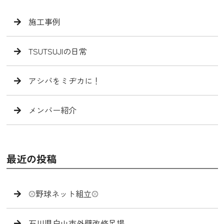
施工事例
TSUTSUJIの日常
アシバをミヂカに！
メンバー紹介
最近の投稿
⚾️野球ネット組立⚾️
石川県白山市外壁改修足場