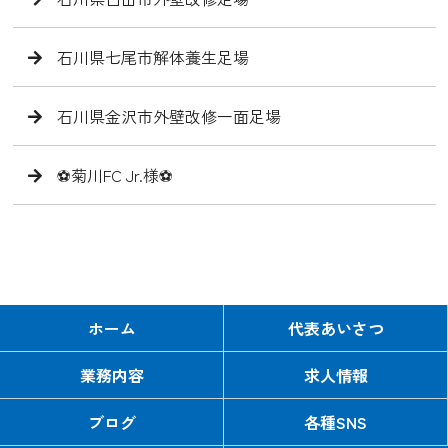
石川県七尾市解体養生足場
石川県金沢市外壁改修一面足場
⚽️菊川FC Jr.様⚽️
ホーム
代表あいさつ
業務内容
求人情報
ブログ
各種SNS