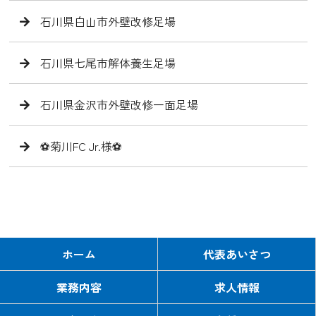
石川県白山市外壁改修足場
石川県七尾市解体養生足場
石川県金沢市外壁改修一面足場
⚽️菊川FC Jr.様⚽️
ホーム
代表あいさつ
業務内容
求人情報