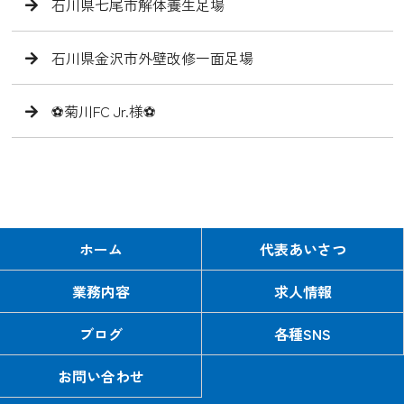
石川県七尾市解体養生足場
石川県金沢市外壁改修一面足場
⚽️菊川FC Jr.様⚽️
ホーム
代表あいさつ
業務内容
求人情報
ブログ
各種SNS
お問い合わせ