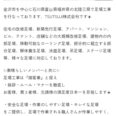
金沢市を中心に石川県富山県福井県の北陸三県で足場工事
を行なっております、TSUTSUJI株式会社です☀️
住宅の改修足場、新築先行足場、アパート、マンション、
ビル、テナント、店舗などの大規模改修足場、建物内の内
部足場、移動可能なローリング足場、部分的に組立する部
分足場、解体養生足場、法面足場、吊足場、ステージ足場
等、様々な足場に対応しております。
✨素晴らしいメンバーと共に✨
足場工事は『接客業』と捉え
・挨拶・ルール・マナーを徹底し
お客様、第３者様、元請様の満足度日本一を目指します☀️
・安全な足場・作業のしやすい足場・キレイな足場
をご提供し、足場で作業される職人さんが作業しやすく、