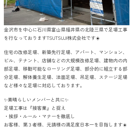
金沢市を中心に石川県富山県福井県の北陸三県で足場工事
を行なっておりますTSUTSUJI株式会社です☀️
住宅の改修足場、新築先行足場、アパート、マンション、
ビル、テナント、店舗などの大規模改修足場、建物内の内
部足場、移動可能なローリング足場、部分的に組立する部
分足場、解体養生足場、法面足場、吊足場、ステージ足場
など様々な足場に対応しております。
✨素晴らしいメンバーと共に✨
足場工事は『接客業』と捉え
・挨拶・ルール・マナーを徹底し
お客様、第３者様、元請様の満足度日本一を目指します☀️