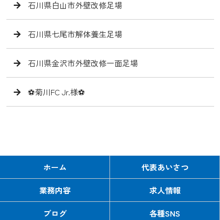
石川県白山市外壁改修足場
石川県七尾市解体養生足場
石川県金沢市外壁改修一面足場
⚽️菊川FC Jr.様⚽️
ホーム
代表あいさつ
業務内容
求人情報
ブログ
各種SNS