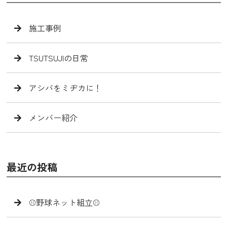
施工事例
TSUTSUJIの日常
アシバをミヂカに！
メンバー紹介
最近の投稿
⚾️野球ネット組立⚾️