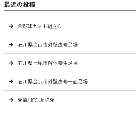
最近の投稿
⚾️野球ネット組立⚾️
石川県白山市外壁改修足場
石川県七尾市解体養生足場
石川県金沢市外壁改修一面足場
⚽️菊川FC Jr.様⚽️