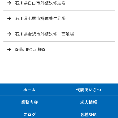
石川県白山市外壁改修足場
石川県七尾市解体養生足場
石川県金沢市外壁改修一面足場
⚽️菊川FC Jr.様⚽️
ホーム
代表あいさつ
業務内容
求人情報
ブログ
各種SNS