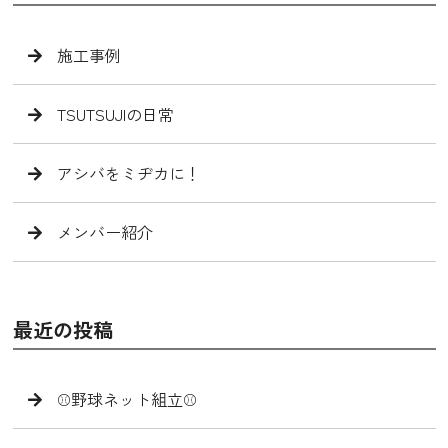
施工事例
TSUTSUJIの日常
アシバをミヂカに！
メンバー紹介
最近の投稿
⚾️野球ネット組立⚾️