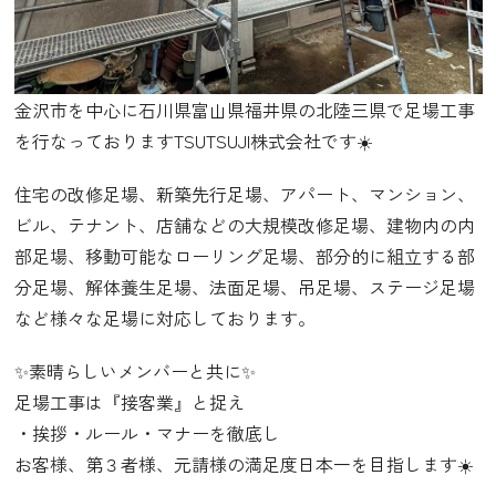
金沢市を中心に石川県富山県福井県の北陸三県で足場工事
を行なっておりますTSUTSUJI株式会社です☀️
住宅の改修足場、新築先行足場、アパート、マンション、
ビル、テナント、店舗などの大規模改修足場、建物内の内
部足場、移動可能なローリング足場、部分的に組立する部
分足場、解体養生足場、法面足場、吊足場、ステージ足場
など様々な足場に対応しております。
✨素晴らしいメンバーと共に✨
足場工事は『接客業』と捉え
・挨拶・ルール・マナーを徹底し
お客様、第３者様、元請様の満足度日本一を目指します☀️