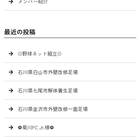
メンバー紹介
最近の投稿
⚾️野球ネット組立⚾️
石川県白山市外壁改修足場
石川県七尾市解体養生足場
石川県金沢市外壁改修一面足場
⚽️菊川FC Jr.様⚽️