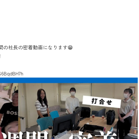
間の社長の密着動画になります😁
️
S6BqdBH7h