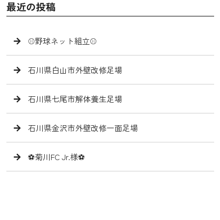
最近の投稿
⚾️野球ネット組立⚾️
石川県白山市外壁改修足場
石川県七尾市解体養生足場
石川県金沢市外壁改修一面足場
⚽️菊川FC Jr.様⚽️