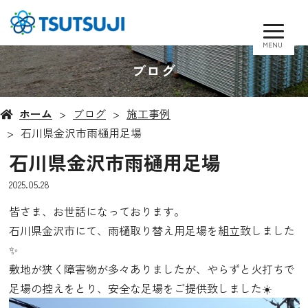
MENU
ブログ
ホーム
ブログ
施工事例
石川県金沢市雨樋用足場
石川県金沢市雨樋用足場
2025.05.28
皆さま、お世話になっております。
石川県金沢市にて、雨樋取り替え用足場を組立致しました
✨
敷地が狭く障害物が多々ありましたが、やらずと火打ちで
足場の控えをとり、安全な足場をご提供致しました☀️