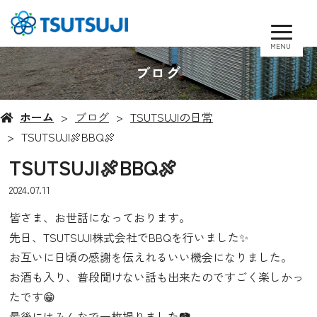
MENU
ブログ
ホーム
ブログ
TSUTSUJIの日常
TSUTSUJI🍖BBQ🍖
TSUTSUJI🍖BBQ🍖
2024.07.11
皆さま、お世話になっております。
先日、TSUTSUJI株式会社でBBQを行いました✨
お互いに日頃の感謝を伝えれるいい機会になりました。
お酒も入り、普段聞けない話も出来たのですごく楽しかっ
たです😁
最後にはみんなで一枚撮りました📷