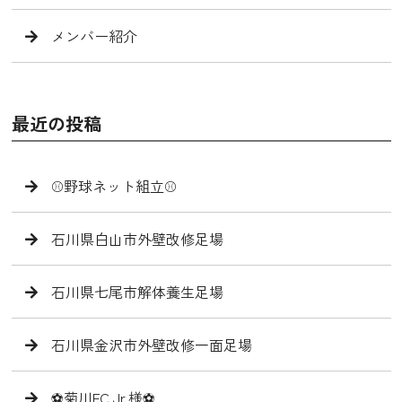
メンバー紹介
最近の投稿
⚾️野球ネット組立⚾️
石川県白山市外壁改修足場
石川県七尾市解体養生足場
石川県金沢市外壁改修一面足場
⚽️菊川FC Jr.様⚽️