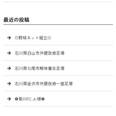
最近の投稿
⚾️野球ネット組立⚾️
石川県白山市外壁改修足場
石川県七尾市解体養生足場
石川県金沢市外壁改修一面足場
⚽️菊川FC Jr.様⚽️